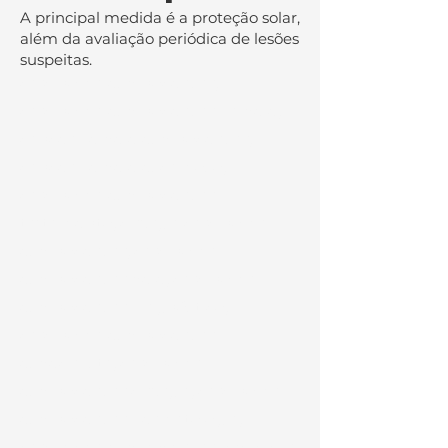
A principal medida é a proteção solar,
além da avaliação periódica de lesões
suspeitas.
carcinoma espinocelular,
carcinoma espinocelular da pele,
câncer de pele espinocelular,
câncer de pele escamoso,
carcinoma espinocelular
tratamento, cirurgia carcinoma
espinocelular, carcinoma
espinocelular pele, carcinoma
espinocelular diagnóstico,
carcinoma espinocelular
especialista, carcinoma
espinocelular cirurgia, carcinoma
espinocelular dermatologia,
carcinoma espinocelular oncologia,