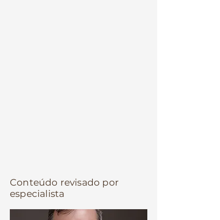
especialista em carcinoma
espinocelular, cirurgião oncológico
câncer de pele, cirurgião câncer de
pele rio de janeiro, tratamento
câncer de pele rio de janeiro,
cirurgia câncer de pele leblon,
especialista câncer de pele leblon,
cirurgião oncológico leblon,
tratamento carcinoma
espinocelular rio de janeiro,
cirurgia carcinoma espinocelular
rio de janeiro
Conteúdo revisado por
especialista