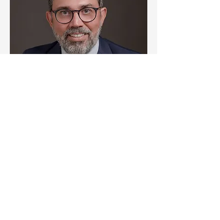
Este conteúdo foi elaborado e
revisado pelo
Dr. Luiz Fernando
Nunes
, cirurgião oncológico
especialista no diagnóstico e
tratamento do
melanoma
, com
atuação no Rio de Janeiro.
Sua experiência inclui o
tratamento de melanoma acral,